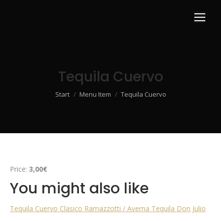
Tequila Cuervo
Sie befinden sich hier:
Start
Menu Item
Tequila Cuervo
Price:
3,00€
You might also like
Tequila Cuervo Clasico
Ramazzotti / Averna
Tequila Don Julio