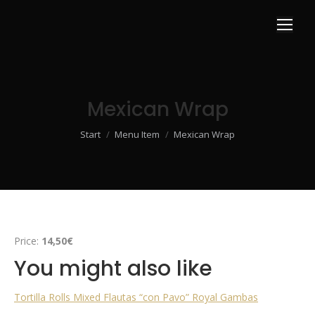
Mexican Wrap
Sie befinden sich hier:
Start
Menu Item
Mexican Wrap
Price:
14,50€
You might also like
Tortilla Rolls Mixed
Flautas “con Pavo”
Royal Gambas