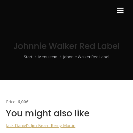
Johnnie Walker Red Label
Sie befinden sich hier:
Start
Menu Item
Johnnie Walker Red Label
Price:
6,00€
You might also like
Jack Daniel’s
Jim Beam
Remy Martin